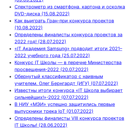
Спектрометр из смартфона, картона и осколка
DVD-диска (15.08.2022)
Как выиграть Гран-при конкурса проектов
(10.08.2022)
Определены финалисты конкурса проектов за
2022 год! (28.07.2022)
«IT Академия Samsung» подводит итоги 2021–
2022 учебного года (25.07.2022)
Конкурс IT Школы — в перечне Министерства
просвещения-2022 (20.07.2022)
Обернутый классификатор с наивным
учителем. Олег Бернгардт (ИГУ) (07.07.2022)
Известны итоги конкурса «IT Школа выбирает
сильнейших!»-2022 (07.07.2022)
В НИУ «МЭИ» успешно защитились первые
выпускники трека IoT (01.07.2022)
Определены финалисты VIII конкурса проектов
IT Школы! (28.06.2022)