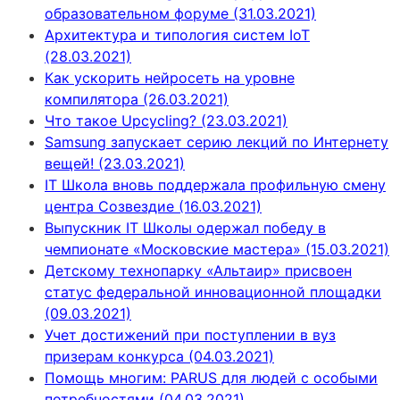
образовательном форуме (31.03.2021)
Архитектура и типология систем IoT
(28.03.2021)
Как ускорить нейросеть на уровне
компилятора (26.03.2021)
Что такое Upcycling? (23.03.2021)
Samsung запускает серию лекций по Интернету
вещей! (23.03.2021)
IT Школа вновь поддержала профильную смену
центра Созвездие (16.03.2021)
Выпускник IT Школы одержал победу в
чемпионате «Московские мастера» (15.03.2021)
Детскому технопарку «Альтаир» присвоен
статус федеральной инновационной площадки
(09.03.2021)
Учет достижений при поступлении в вуз
призерам конкурса (04.03.2021)
Помощь многим: PARUS для людей с особыми
потребностями (04.03.2021)