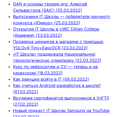
GAN и основы теории игр. Алексей
Сильвестров (SAIC) (25.03.2022)
Выпускники IT Школы — победители научного
конкурса «Юниор» (25.03.2022)
Открытие IT Школы в UWC Dilijan College
(Армения) (23.03.2022)
Проверка ценников в магазине с помощью
YOLOv4-Tiny+EasyOCR (23.03.2022)
«IT Школа» поддержала Национальную
технологическую олимпиаду (22.03.2022)
Курс по нейросетям и CV — теперь и на
казахском! (18.03.2022)
Как девушке войти в IT (09.03.2022)
Как учиться Android-разработке в школе?
(01.03.2022)
Вручение сертификатов выпускников в УлГТУ
(27.02.2022)
Новый подкаст IT Школы Samsung на YouTube
(23.02.2022)