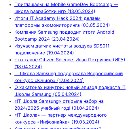
Приглашаем на Mobile GameDev Bootcamp —
школа разработки игр (13.05.2024)
Итоги IT Academy Hack 2024: делаем
платформы экомониторинга (03.05.2024)
Компания Samsung подводит итоги Android
Bootcamp 2024 (23.04.2024)
Изучаем датчик чистоты воздуха SDS011:
подключение (19.04.2024)
Что такое Citizen Science. Иван Петрушин (ИГУ)
(18.04.2024)
IT Школа Samsung поддержала Всероссийский
конкурс «Юниор» (17.04.2024)
О хакатонах изнутри: новый эпизод подкаста IT
Школы Samsung (05.04.2024)
«IT Школа Samsung» открыла набор на
2024/2025 учебный год! (01.04.2024)
«IT Школа» — партнер международного
конкурса «Инфознайка» (19.03.2024)
Как стать успешным разработчиком?