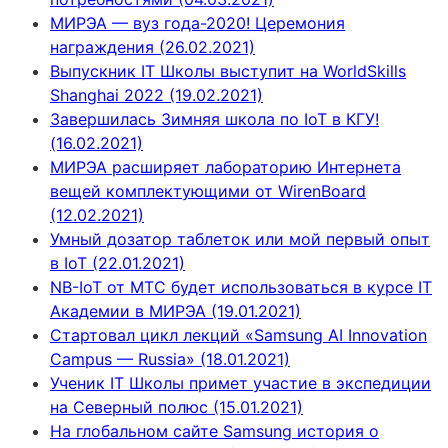
МИРЭА — вуз года-2020! Церемония
награждения (26.02.2021)
Выпускник IT Школы выступит на WorldSkills
Shanghai 2022 (19.02.2021)
Завершилась Зимняя школа по IoT в КГУ!
(16.02.2021)
МИРЭА расширяет лабораторию Интернета
вещей комплектующими от WirenBoard
(12.02.2021)
Умный дозатор таблеток или мой первый опыт
в IoT (22.01.2021)
NB-IoT от МТС будет использоваться в курсе IT
Академии в МИРЭА (19.01.2021)
Стартовал цикл лекций «Samsung AI Innovation
Campus — Russia» (18.01.2021)
Ученик IT Школы примет участие в экспедиции
на Северный полюс (15.01.2021)
На глобальном сайте Samsung история о