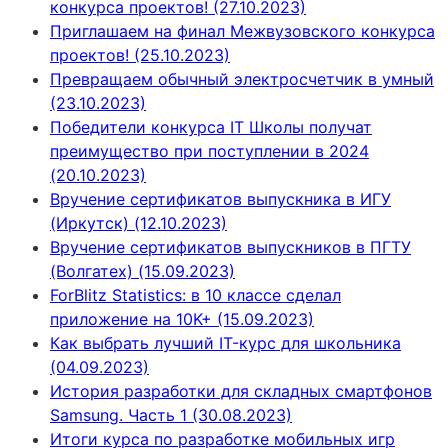
конкурса проектов! (27.10.2023)
Приглашаем на финал Межвузовского конкурса
проектов! (25.10.2023)
Превращаем обычный электросчетчик в умный
(23.10.2023)
Победители конкурса IT Школы получат
преимущество при поступлении в 2024
(20.10.2023)
Вручение сертификатов выпускника в ИГУ
(Иркутск) (12.10.2023)
Вручение сертификатов выпускников в ПГТУ
(Волгатех) (15.09.2023)
ForBlitz Statistics: в 10 классе сделал
приложение на 10K+ (15.09.2023)
Как выбрать лучший IT-курс для школьника
(04.09.2023)
История разработки для складных смартфонов
Samsung. Часть 1 (30.08.2023)
Итоги курса по разработке мобильных игр