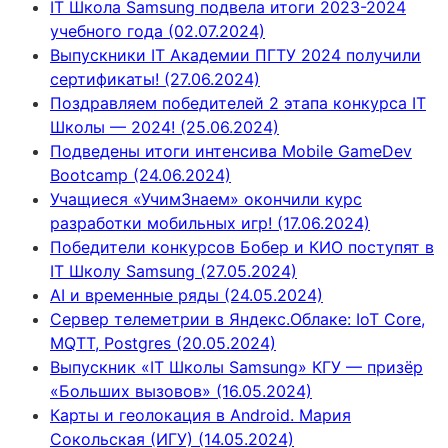
IT Школа Samsung подвела итоги 2023-2024
учебного года (02.07.2024)
Выпускники IT Академии ПГТУ 2024 получили
сертификаты! (27.06.2024)
Поздравляем победителей 2 этапа конкурса IT
Школы — 2024! (25.06.2024)
Подведены итоги интенсива Mobile GameDev
Bootcamp (24.06.2024)
Учащиеся «УчимЗнаем» окончили курс
разработки мобильных игр! (17.06.2024)
Победители конкурсов Бобер и КИО поступят в
IT Школу Samsung (27.05.2024)
AI и временные ряды (24.05.2024)
Сервер телеметрии в Яндекс.Облаке: IoT Core,
MQTT, Postgres (20.05.2024)
Выпускник «IT Школы Samsung» КГУ — призёр
«Больших вызовов» (16.05.2024)
Карты и геолокация в Android. Мария
Сокольская (ИГУ) (14.05.2024)