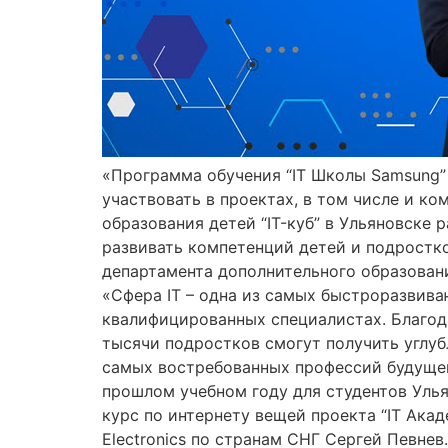
«Программа обучения “IT Школы Samsung” 
участвовать в проектах, в том числе и к
образования детей “IT-куб” в Ульяновске
развивать компетенций детей и подростк
департамента дополнительного образовани
«Сфера IT – одна из самых быстроразвива
квалифицированных специалистах. Благода
тысячи подростков смогут получить углу
самых востребованных профессий будущего
прошлом учебном году для студентов Уль
курс по интернету вещей проекта “IT Ак
Electronics по странам СНГ Сергей Певнев.