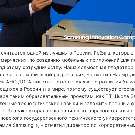
считается одной из лучших в России. Ребята, которые
оммерческих, по созданию мобильных приложений для п
 рад этому сотрудничеству. Наша совместная плодотвор
ов в сфере мобильной разработки», – отметил Насырт
я АНО ДО “Агентство технологического развития Ульян
ющихся в России и в мире, поэтому существует огром
ря таким образовательным проектам, как “IT Школа Sam
бленные технологические навыки и заложить прочный ф
. Это уже вторая наша социально-образовательная пр
яновского государственного технического университет
адемия Samsung”», – отметил директор по корпоративн