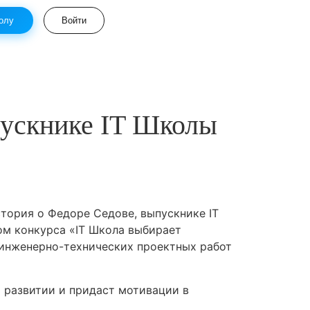
олу
Войти
пускнике IT Школы
стория о Федоре Седове, выпускнике IT
ом конкурса «IT Школа выбирает
 инженерно-технических проектных работ
 развитии и придаст мотивации в