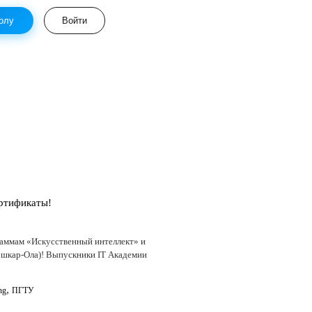
олу
Войти
ртификаты!
аммам «Искусственный интеллект» и
ошкар-Ола)! Выпускники IT Академии
,
ng
ПГТУ