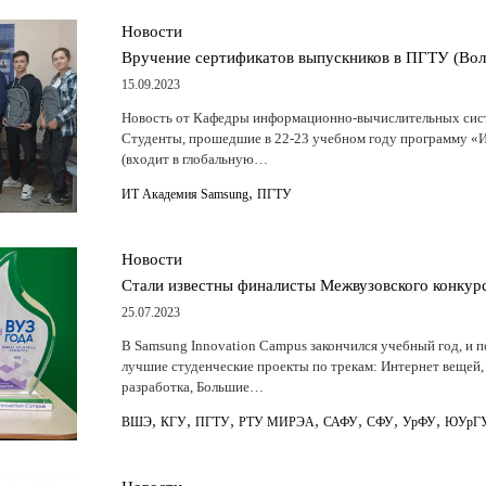
Новости
Вручение сертификатов выпускников в ПГТУ (Вол
15.09.2023
Новость от Кафедры информационно-вычислительных систе
Студенты, прошедшие в 22-23 учебном году программу «И
(входит в глобальную…
,
ИТ Академия Samsung
ПГТУ
Новости
Стали известны финалисты Межвузовского конкурс
25.07.2023
В Samsung Innovation Campus закончился учебный год, и 
лучшие студенческие проекты по трекам: Интернет вещей,
разработка, Большие…
,
,
,
,
,
,
,
ВШЭ
КГУ
ПГТУ
РТУ МИРЭА
САФУ
СФУ
УрФУ
ЮУрГ