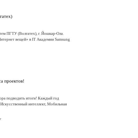
гатех)
м ПГТУ (Волгатех), г. Йошкар-Ола.
нтернет вещей» в IT Академии Samsung
а проектов!
пора подводить итоги! Каждый год
 Искусственный интеллект, Мобильная
У