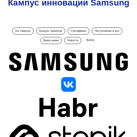
Кампус инноваций Samsung
На главную
Конкурс проектов
Сертификат
Поступление в вуз
Войти
Выпускники
Новости