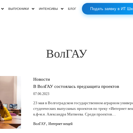
Подать заявку в ИТ Шк
ВЫПУСКНИКИ
ИНТЕНСИВЫ
БЛОГ
ВолГАУ
Новости
В ВолГАУ состоялась предзащита проектов
07.06.2023
23 мая в Волгоградском государственном аграрном универ
студенческих выпускных проектов по треку «Интернет ве
к.ф-м.н. Александра Матвеева. Среди проектов…
,
ВолГАУ
Интернет вещей