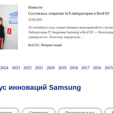
Новости
Состоялось открытие IoT-лаборатории в ВолГАУ
24.09.2019
20 сентября в ходе торжественных мероприятий по случаю
Лаборатория IT Академии Samsung в ВолГАУ — Волгоград
университете. Ленточку перерезали:…
,
ВолГАУ
Интернет вещей
2024
2023
2022
2021
2020
2019
2018
2017
2016
2015
ус инноваций Samsung
проектов
Сертификат
Поступление в вуз