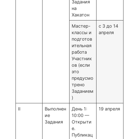
Задания
на
Хакатон
Мастер-
с 3 до 14
классы и
апреля
подготов
ительная
работа
Участник
ов (если
это
предусмо
трено
Заданием
)
II
Выполнен
День 1:
19 апреля
ие
10:00 —
Задания
Открыти
е.
Публикац