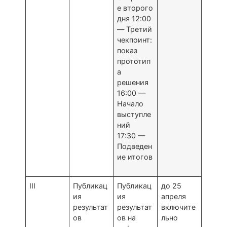
е второго
дня 12:00
— Третий
чекпоинт:
показ
прототип
а
решения
16:00 —
Начало
выступле
ний
17:30 —
Подведен
ие итогов
III
Публикац
Публикац
до 25
ия
ия
апреля
результат
результат
включите
ов
ов на
льно