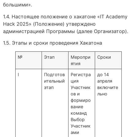
большими».
1.4. Настоящее положение о хакатоне «IT Academy
Hack 2025» (Положение) утверждено
администрацией Программы (далее Организатор).
1.5. Этапы и сроки проведения Хакатона
№
Этап
Меропри
Сроки
ятия
I
Подготов
Регистра
до 14
ительный
ция
апреля
этап
Участник
включите
ов и
льно
формиро
вание
команд
Выбор
Участник
ами