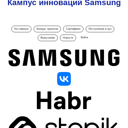
Кампус инноваций Samsung
На главную
Конкурс проектов
Сертификат
Поступление в вуз
Войти
Выпускники
Новости