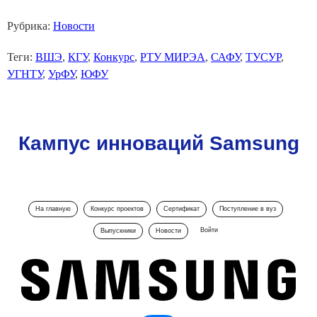
Рубрика:
Новости
Теги:
ВШЭ
,
КГУ
,
Конкурс
,
РТУ МИРЭА
,
САФУ
,
ТУСУР
,
УГНТУ
,
УрФУ
,
ЮФУ
Кампус инноваций Samsung
На главную
Конкурс проектов
Сертификат
Поступление в вуз
Войти
Выпускники
Новости