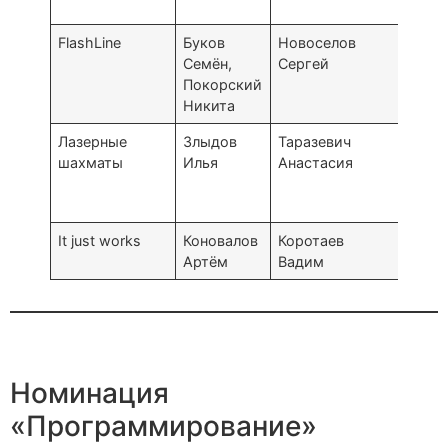
лице
FlashLine
Буков
Новоселов
Челя
Семён,
Сергей
Поли
Покорский
лице
Никита
Лазерные
Злыдов
Таразевич
Моск
шахматы
Илья
Анастасия
МИРЭ
техн
“Альт
It just works
Коновалов
Коротаев
Омск
Артём
Вадим
№12
Номинация
«Программирование»