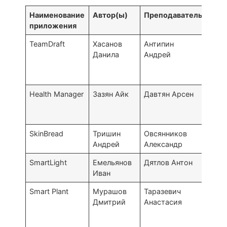
Наименование
Автор(ы)
Преподаватель
Пло
приложения
TeamDraft
Хасанов
Антипин
Стер
Данила
Андрей
Уче
цент
Плю
Health Manager
Зазян Айк
Давтян Арсен
Дил
UWC 
Coll
SkinBread
Тришин
Овсянников
Курс
Андрей
Александр
SmartLight
Емельянов
Дятлов Антон
Арза
Иван
АТСП
Smart Plant
Мурашов
Таразевич
Моск
Дмитрий
Анастасия
МИР
Дет
тех