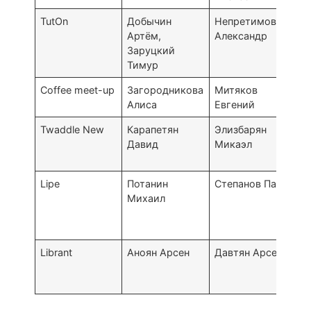
TutOn
Добычин
Непретимов
Артëм,
Александр
Заруцкий
Тимур
Coffee meet-up
Загородникова
Митяков
Алиса
Евгений
Twaddle New
Карапетян
Элизбарян
Давид
Микаэл
U
C
Lipe
Потанин
Степанов Павел
Михаил
Librant
Аноян Арсен
Давтян Арсен
U
C