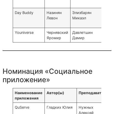
“Аль
Day Buddy
Назинян
Элизбарян
Дил
Левон
Микаэл
UWC 
Coll
Youniverse
Чернявский
Давлетшин
Каза
Яромир
Дамир
лиц
Номинация «Социальное
приложение»
Наименование
Автор(ы)
Преподаватель
приложения
QuServe
Гладких Юлия
Нужных
Алексей