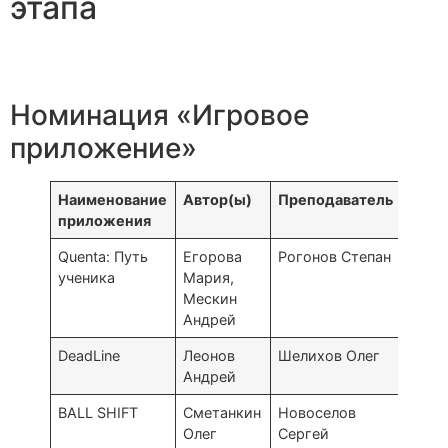
этапа
Номинация «Игровое
приложение»
Наименование
Автор(ы)
Преподаватель
Площ
приложения
Quenta: Путь
Егорова
Рогонов Степан
Тверь
ученика
Мария,
обла
Мескин
юных
Андрей
IT-ку
DeadLine
Леонов
Шелихов Олег
Онла
Андрей
BALL SHIFT
Сметанкин
Новоселов
Челя
Олег
Сергей
Поли