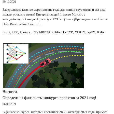
29.10.2021
Завершилось главное мероприятие года для наших студентов, и мы уже
можем огласить итоги! Интернет вещей 1 место Монитор
холодаАвтор: Осинцев АртемВуз: ТУСУР (Томск)Преподаватель: Пехов
Олег Валерьевич 2 место…
,
,
,
,
,
,
,
,
ВШЭ
КГУ
Конкурс
РТУ МИРЭА
САФУ
ТУСУР
УГНТУ
УрФУ
ЮФУ
Новости
Определены финалисты конкурса проектов за 2021 год!
06.08.2021
В финале конкурса, который состоится 28-29 октября 2021 года, примут