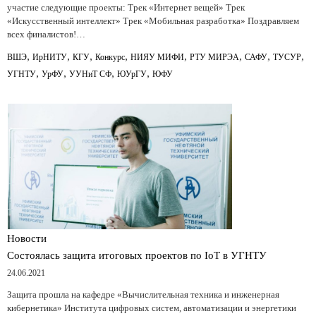
участие следующие проекты: Трек «Интернет вещей» Трек
«Искусственный интеллект» Трек «Мобильная разработка» Поздравляем
всех финалистов!…
,
,
,
,
,
,
,
,
ВШЭ
ИрНИТУ
КГУ
Конкурс
НИЯУ МИФИ
РТУ МИРЭА
САФУ
ТУСУР
,
,
,
,
УГНТУ
УрФУ
УУНиТ СФ
ЮУрГУ
ЮФУ
Новости
Состоялась защита итоговых проектов по IoT в УГНТУ
24.06.2021
Защита прошла на кафедре «Вычислительная техника и инженерная
кибернетика» Института цифровых систем, автоматизации и энергетики