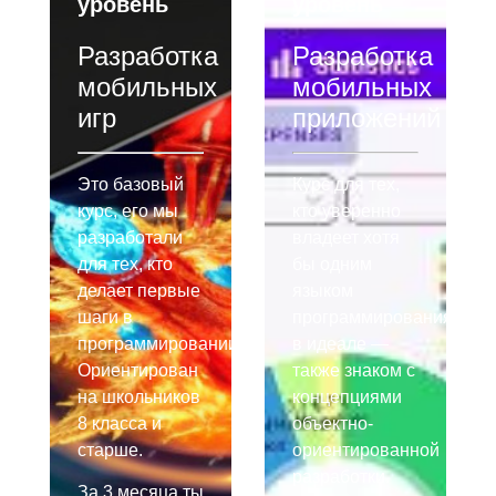
уровень
уровень
Разработка
Разработка
мобильных
мобильных
игр
приложений
Это базовый
Курс для тех,
курс, его мы
кто уверенно
разработали
владеет хотя
для тех, кто
бы одним
делает первые
языком
шаги в
программирования,
программировании.
в идеале —
Ориентирован
также знаком с
на школьников
концепциями
8 класса и
объектно-
старше.
ориентированной
разработки.
За 3 месяца ты