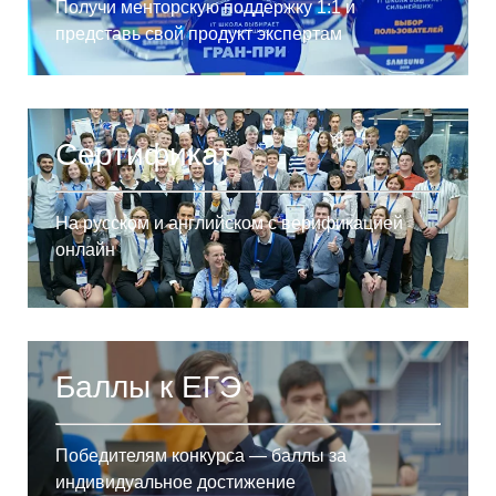
Получи менторскую поддержку 1:1 и
представь свой продукт экспертам
Сертификат
На русском и английском с верификацией
онлайн
Баллы к ЕГЭ
Победителям конкурса — баллы за
индивидуальное достижение