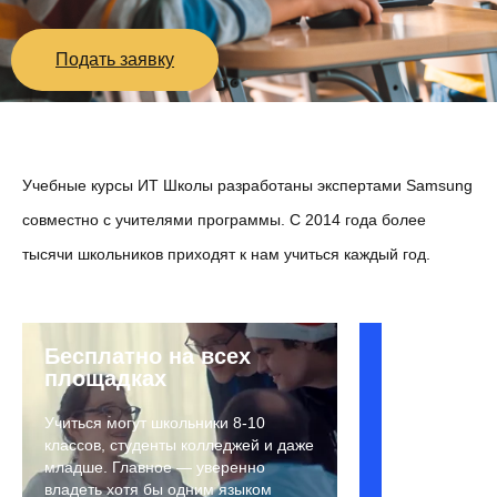
Подать заявку
Учебные курсы ИТ Школы разработаны экспертами Samsung
совместно с учителями программы. С 2014 года более
тысячи школьников приходят к нам учиться каждый год.
#java
Бесплатно на всех
Очень
#android
площадках
много
#програ
практики!
Учиться могут школьники 8-10
Изучи
классов, студенты колледжей и даже
ИТ
фундаментал
младше. Главное — уверенно
Школа
разделы
владеть хотя бы одним языком
Samsung