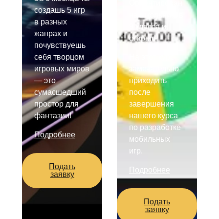
Ориентирован
создашь 5 игр
на школьников
в разных
9 класса и
жанрах и
старше.
почувствуешь
себя творцом
На этот курс
игровых миров
замечательно
— это
приходить
сумасшедший
после
простор для
завершения
фантазии!
нашего курса
по разработке
Подробнее
мобильных
игр.
Подать
Подробнее
заявку
Подать
заявку