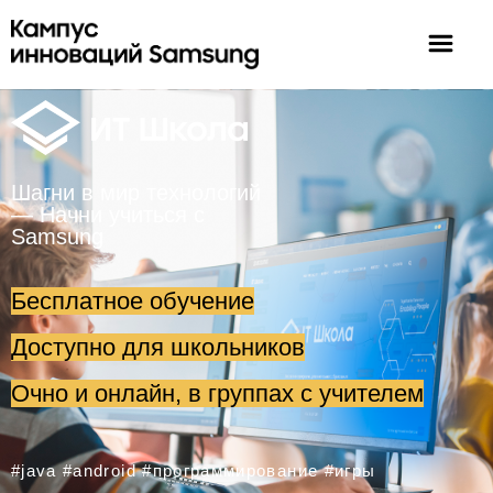
Шагни в мир технологий
— Начни учиться с
Samsung
Бесплатное обучение
Доступно для школьников
Очно и онлайн, в группах с учителем
#java #android #программирование #игры