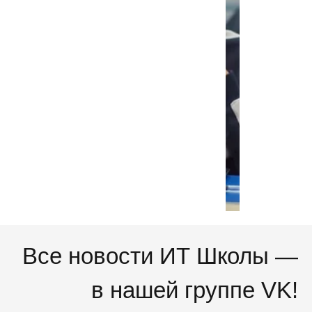
проходят
в
оборудованных
классах
по
4
академических
часа
в
неделю
с
сертифициров
преподавателе
Все новости ИТ Школы —
в нашей группе VK!