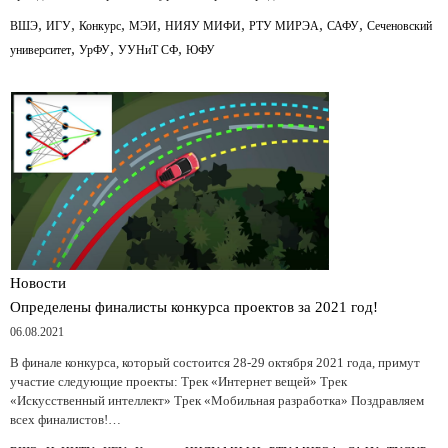
,
,
,
,
,
,
,
ВШЭ
ИГУ
Конкурс
МЭИ
НИЯУ МИФИ
РТУ МИРЭА
САФУ
Сеченовский
,
,
,
университет
УрФУ
УУНиТ СФ
ЮФУ
Новости
Определены финалисты конкурса проектов за 2021 год!
06.08.2021
В финале конкурса, который состоится 28-29 октября 2021 года, примут
участие следующие проекты: Трек «Интернет вещей» Трек
«Искусственный интеллект» Трек «Мобильная разработка» Поздравляем
всех финалистов!…