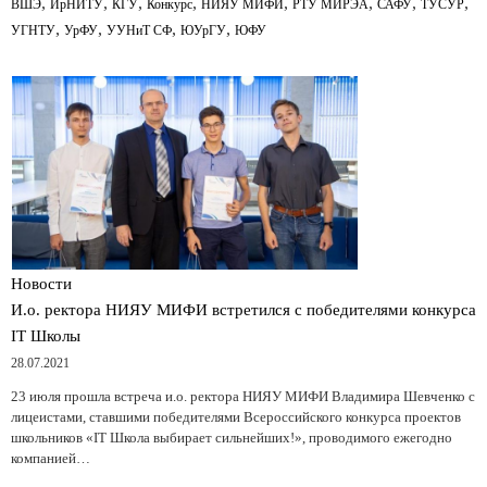
,
,
,
,
,
,
,
,
ВШЭ
ИрНИТУ
КГУ
Конкурс
НИЯУ МИФИ
РТУ МИРЭА
САФУ
ТУСУР
,
,
,
,
УГНТУ
УрФУ
УУНиТ СФ
ЮУрГУ
ЮФУ
Новости
И.о. ректора НИЯУ МИФИ встретился с победителями конкурса
IT Школы
28.07.2021
23 июля прошла встреча и.о. ректора НИЯУ МИФИ Владимира Шевченко с
лицеистами, ставшими победителями Всероссийского конкурса проектов
школьников «IT Школа выбирает сильнейших!», проводимого ежегодно
компанией…