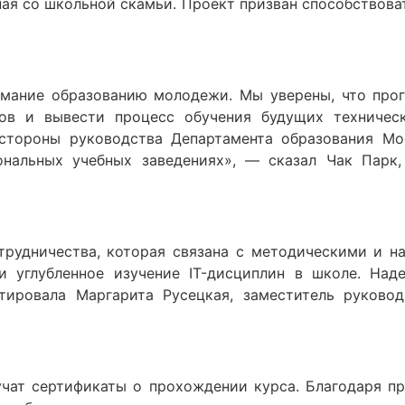
ная со школьной скамьи. Проект призван способствов
имание образованию молодежи. Мы уверены, что про
ов и вывести процесс обучения будущих техничес
стороны руководства Департамента образования М
ональных учебных заведениях», — сказал Чак Парк,
рудничества, которая связана с методическими и н
и углубленное изучение IT-дисциплин в школе. Над
ировала Маргарита Русецкая, заместитель руковод
чат сертификаты о прохождении курса. Благодаря пр