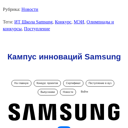
Рубрика:
Новости
Теги:
ИТ Школа Samsung
,
Конкурс
,
МЭИ
,
Олимпиады и
конкурсы
,
Поступление
Кампус инноваций Samsung
На главную
Конкурс проектов
Сертификат
Поступление в вуз
Войти
Выпускники
Новости