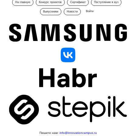
На главную
Конкурс проектов
Сертификат
Поступление в вуз
Войти
Выпускники
Новости
Пишите нам:
info@innovationcampus.ru