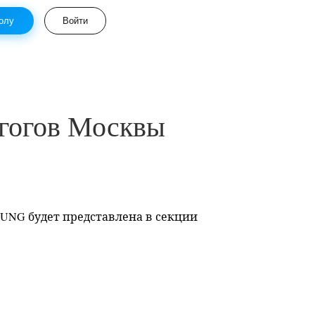
олу
Войти
огов Москвы
SUNG
будет представлена в секции