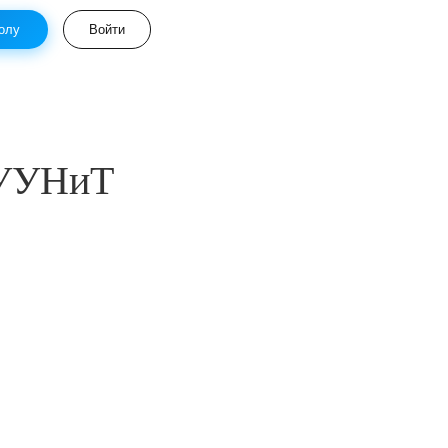
олу
Войти
 УУНиТ