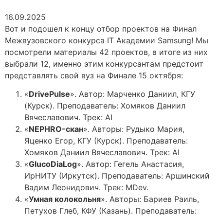
16.09.2025
Вот и подошел к концу отбор проектов на Финал
Межвузовского конкурса IT Академии Samsung! Мы
посмотрели материалы 42 проектов, в итоге из них
выбрали 12, именно этим конкурсантам предстоит
представлять свой вуз на Финале 15 октября:
«
DrivePulse
». Автор: Марченко Даниил, КГУ
(Курск). Преподаватель: Хомяков Даниил
Вячеславович. Трек: AI
«
NEPHRO-скан
». Авторы: Рудыко Мария,
Яценко Егор, КГУ (Курск). Преподаватель:
Хомяков Даниил Вячеславович. Трек: AI
«
GlucoDiaLog
». Автор: Гегель Анастасия,
ИрНИТУ (Иркутск). Преподаватель: Аршинский
Вадим Леонидович. Трек: MDev.
«
Умная колокольня
». Авторы: Бариев Раиль,
Петухов Глеб, КФУ (Казань). Преподаватель: