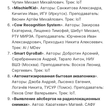
Чупин Михаил Михайлович. Трек: IoT
«
MischiefKid
». Авторы: Санжитова Александра,
Кичигин Иван, ИГУ (Иркутск). Преподаватель:
Веснин Артём Михайлович. Трек: IoT
«
Cow Recognition System
». Авторы: Закирова
Екатерина, Лищенко Тимофей, Шибут Михаил,
РТУ МИРЭА. Преподаватель: Юрченков Иван
Александрович, Приходько Никита Алексеевич.
Трек: AI / MDev
«
Smart GyroBall
». Авторы: Добротин Арсений,
Серебренников Андрей, Тарало Антон, НИУ
ВШЭ (Москва). Преподаватель: Восков Леонид
Сергеевич. Трек: IoT
«
Автоматизированная бытовая аквапоника
».
Авторы: Дзюба Андрей, Лысенко Евгения,
Логачёв Никита, ТУСУР (Томск). Преподаватель:
Пехов Олег Валерьевич. Трек: IoT.
«
Выявление айсбергов на радиолокационных
снимках
». Автор: Караткевич Матвей, САФУ