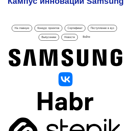
Кампус инноваций Samsung
На главную
Конкурс проектов
Сертификат
Поступление в вуз
Войти
Выпускники
Новости