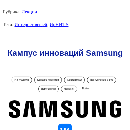
Рубрика:
Лекции
Теги:
Интернет вещей
,
ИрНИТУ
Кампус инноваций Samsung
На главную
Конкурс проектов
Сертификат
Поступление в вуз
Войти
Выпускники
Новости