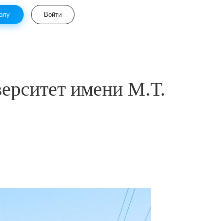
олу
Войти
ерситет имени М.Т.