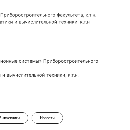
риборостроительного факультета, к.т.н.
тики и вычислительной техники, к.т.н
ационные системы»
Приборостроительного
 вычислительной техники, к.т.н.
Выпускники
Новости