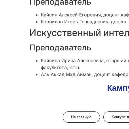
Преподаватель
Кайсин Алексей Егорович, доцент ка
Корнилов Игорь Геннадьевич, доцент
Искусственный инте
Преподаватель
Кайсина Ирина Алексеевна, старший
факультета, к.т.н.
Аль Аккад Мхд Айман, доцент кафедр
Камп
На главную
Конкурс 