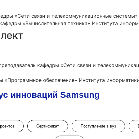
федры «Сети связи и телекоммуникационные системы» П
 кафедры «Вычислительная техника» Института информа
ллект
 преподаватель кафедры «Сети связи и телекоммуник
ы «Программное обеспечение» Института информатики и
ус инноваций Samsung
проектов
Сертификат
Поступление в вуз