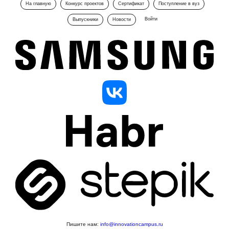
На главную
Конкурс проектов
Сертификат
Поступление в вуз
Войти
Выпускники
Новости
Пишите нам:
info@innovationcampus.ru