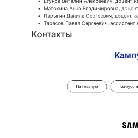
Егунов Виталий Алексеевич, доцент
Матохина Анна Владимировна, доцен
Парыгин Данила Сергеевич, доцент 
Тарасов Павел Сергеевич, ассистен
Контакты
Камп
На главную
Конкурс 