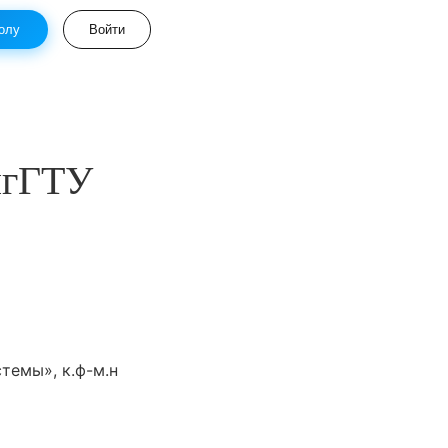
олу
Войти
лгГТУ
темы», к.ф-м.н