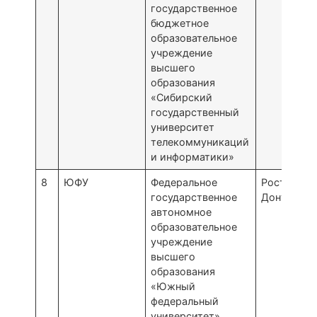
государственное
бюджетное
образовательное
учреждение
высшего
образования
«Сибирский
государственный
университет
телекоммуникаций
и информатики»
8
ЮФУ
Федеральное
Ростов-на
государственное
Дону
автономное
образовательное
учреждение
высшего
образования
«Южный
федеральный
университет»