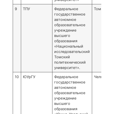
9
ТПУ
Федеральное
Томск
государственное
автономное
образовательное
учреждение
высшего
образования
«Национальный
исследовательский
Томский
политехнический
университет».
10
ЮУрГУ
Федеральное
Челябинск
государственное
автономное
образовательное
учреждение
высшего
образования