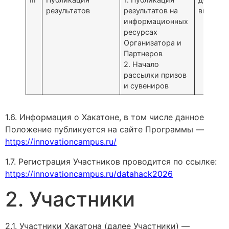
результатов
результатов на
включит
информационных
ресурсах
Организатора и
Партнеров
2. Начало
рассылки призов
и сувениров
1.6. Информация о Хакатоне, в том числе данное
Положение публикуется на сайте Программы —
https://innovationcampus.ru/
1.7. Регистрация Участников проводится по ссылке:
https://innovationcampus.ru/datahack2026
2. Участники
2.1. Участники Хакатона (далее Участники) —