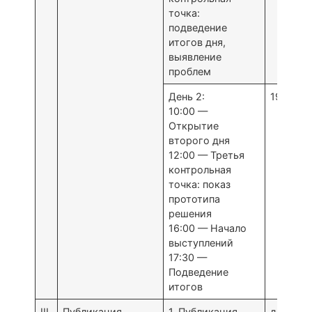
точка:
подведение
итогов дня,
выявление
проблем
День 2:
19 апре
10:00 —
Открытие
второго дня
12:00 — Третья
контрольная
точка: показ
прототипа
решения
16:00 — Начало
выступлений
17:30 —
Подведение
итогов
III
Публикация
1. Публикация
до 23 а