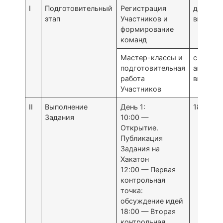
I
Подготовительный
Регистрация
до 17 а
этап
Участников и
включит
формирование
команд
Мастер-классы и
с 4 до 1
подготовительная
апреля
работа
включит
Участников
II
Выполнение
День 1:
18 апр
Задания
10:00 —
Открытие.
Публикация
Задания на
Хакатон
12:00 — Первая
контрольная
точка:
обсуждение идей
18:00 — Вторая
контрольная