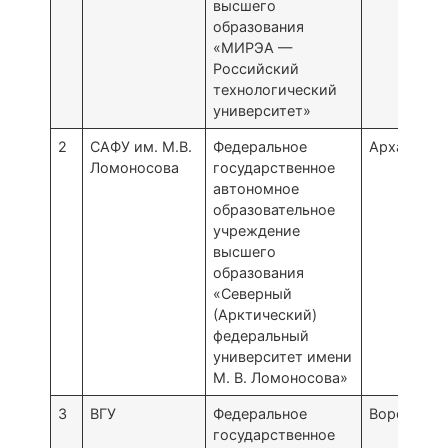
высшего
образования
«МИРЭА —
Российский
технологический
университет»
2
САФУ им. М.В.
Федеральное
Архангель
Ломоносова
государственное
автономное
образовательное
учреждение
высшего
образования
«Северный
(Арктический)
федеральный
университет имени
М. В. Ломоносова»
3
ВГУ
Федеральное
Воронеж
государственное