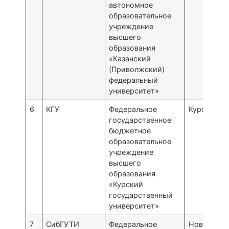
автономное
образовательное
учреждение
высшего
образования
«Казанский
(Приволжский)
федеральный
университет»
6
КГУ
Федеральное
Курск
государственное
бюджетное
образовательное
учреждение
высшего
образования
«Курский
государственный
университет»
7
СибГУТИ
Федеральное
Новосибир