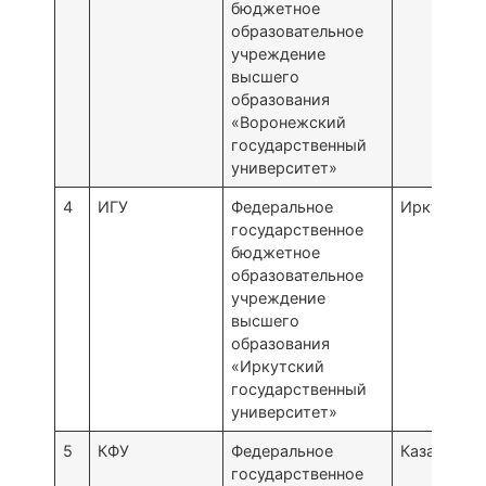
бюджетное
образовательное
учреждение
высшего
образования
«Воронежский
государственный
университет»
4
ИГУ
Федеральное
Иркутск
государственное
бюджетное
образовательное
учреждение
высшего
образования
«Иркутский
государственный
университет»
5
КФУ
Федеральное
Казань
государственное