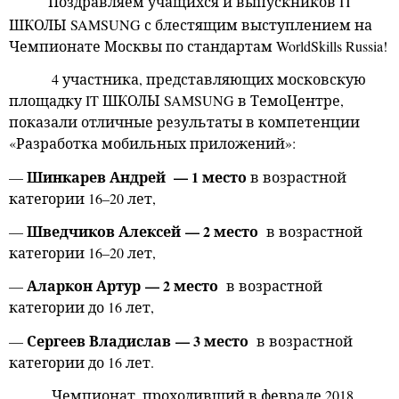
Поздравляем учащихся и выпускников IT
ШКОЛЫ SAMSUNG с блестящим выступлением на
Чемпионате Москвы по стандартам WorldSkills Russia!
4 участника, представляющих московскую
площадку IT ШКОЛЫ SAMSUNG в ТемоЦентре,
показали отличные результаты в компетенции
«Разработка мобильных приложений»:
Шинкарев Андрей
— 1 место
—
в
возрастной
категории 16–20 лет
,
Шведчиков Алексей — 2 место
—
в
возрастной
категории 16–20 лет
,
Аларкон Артур — 2 место
—
в
возрастной
категории до 16
лет,
Сергеев Владислав — 3 место
—
в
возрастной
категории до 16 лет.
Чемпионат, проходивший в феврале 2018