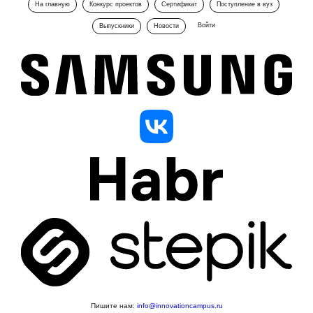
На главную
Конкурс проектов
Сертификат
Поступление в вуз
Войти
Выпускники
Новости
Пишите нам:
info@innovationcampus.ru