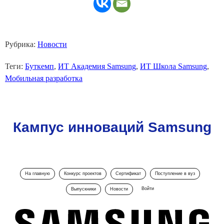
Рубрика:
Новости
Теги:
Буткемп
,
ИТ Академия Samsung
,
ИТ Школа Samsung
,
Мобильная разработка
Кампус инноваций Samsung
На главную
Конкурс проектов
Сертификат
Поступление в вуз
Войти
Выпускники
Новости