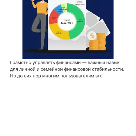
Грамотно управлять финансами — важный навык
для личной и семейной финансовой стабильности.
Но до сих пор многим пользователям это
представляется сложным и трудоемким.
Возможно, с приложением ArFinance вы измените
свое мнение! Автор проекта использовал
современные технологии, чтобы облегчить этот
процесс. Например, не хотите вбивать расходы
вручную? Используйте распознавание чеков.
Необходимо вести учет семьей? Есть
многопользовательский режим