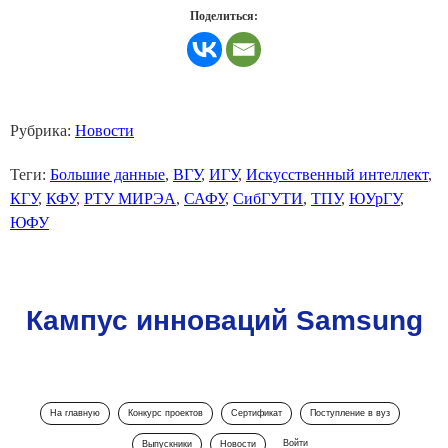
Поделиться:
Рубрика:
Новости
Теги:
Большие данные
,
ВГУ
,
ИГУ
,
Искусственный интеллект
,
КГУ
,
КФУ
,
РТУ МИРЭА
,
САФУ
,
СибГУТИ
,
ТПУ
,
ЮУрГУ
,
ЮФУ
Кампус инноваций Samsung
На главную
Конкурс проектов
Сертификат
Поступление в вуз
Войти
Выпускники
Новости