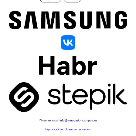
Пишите нам:
info@innovationcampus.ru
Карта сайта
.
Новости по тегам
.