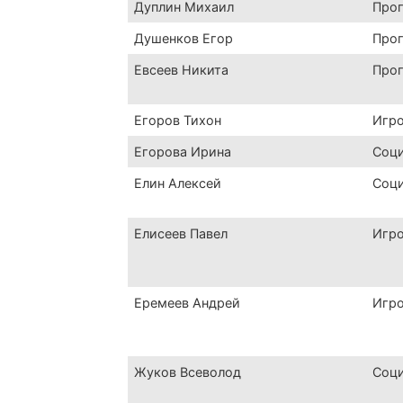
Дуплин Михаил
Про
Душенков Егор
Про
Евсеев Никита
Про
Егоров Тихон
Игр
Егорова Ирина
Соц
Елин Алексей
Соц
Елисеев Павел
Игр
Еремеев Андрей
Игр
Жуков Всеволод
Соц