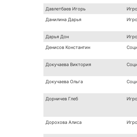
Давлетбаев Игорь
Игр
Данилина Дарья
Игр
Дарья Дон
Игр
Денисов Константин
Соц
Докучаева Виктория
Соц
Докучаева Ольга
Соц
Дорничев Глеб
Игр
Дорохова Алиса
Игр