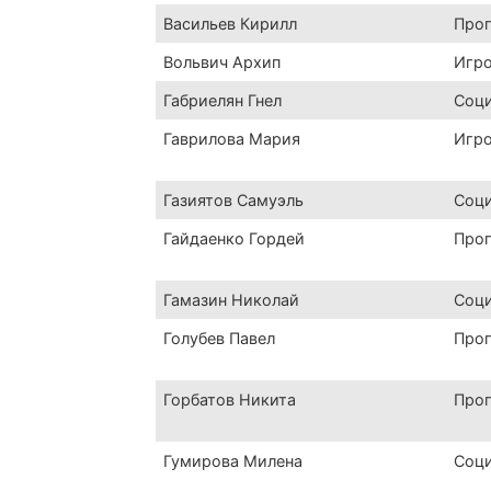
Васильев Кирилл
Про
Вольвич Архип
Игр
Габриелян Гнел
Соц
Гаврилова Мария
Игр
Газиятов Самуэль
Соц
Гайдаенко Гордей
Про
Гамазин Николай
Соц
Голубев Павел
Про
Горбатов Никита
Про
Гумирова Милена
Соц