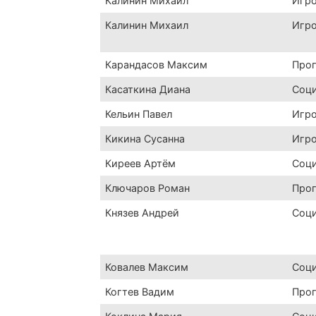
Калинин Михаил
Игр
Калинин Михаил
Игр
Карандасов Максим
Про
Касаткина Диана
Соц
Кельин Павел
Игр
Кикина Сусанна
Игр
Киреев Артём
Соц
Ключаров Роман
Про
Князев Андрей
Соц
Ковалев Максим
Соц
Когтев Вадим
Про