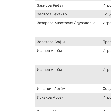
Закиров Рифат
Игр
Залялов Бахтияр
Соц
Захарова Анастасия Эдуардовна
Игр
Золотова Софья
Про
Иванов Артём
Игр
Иванов Артём
Игр
Игнаткин Артём
Соц
Искаков Арсен
Игр