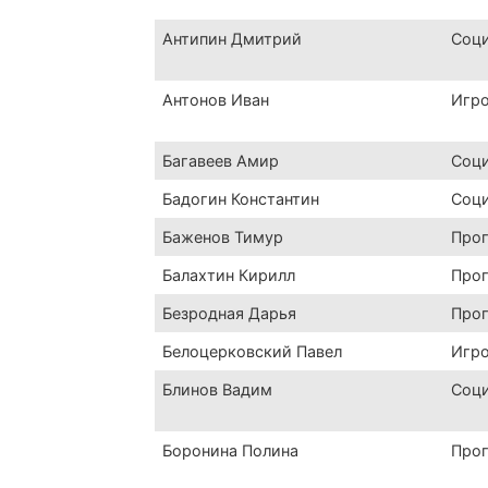
Антипин Дмитрий
Соц
Антонов Иван
Игр
Багавеев Амир
Соц
Бадогин Константин
Соц
Баженов Тимур
Про
Балахтин Кирилл
Про
Безродная Дарья
Про
Белоцерковский Павел
Игр
Блинов Вадим
Соц
Боронина Полина
Про