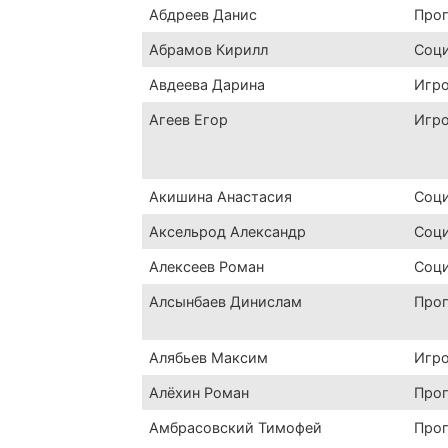
Абдреев Данис
Про
Абрамов Кирилл
Соц
Авдеева Дарина
Игр
Агеев Егор
Игр
Акишина Анастасия
Соц
Аксельрод Александр
Соц
Алексеев Роман
Соц
Алсынбаев Динислам
Про
Алябьев Максим
Игр
Алёхин Роман
Про
Амбрасовский Тимофей
Про