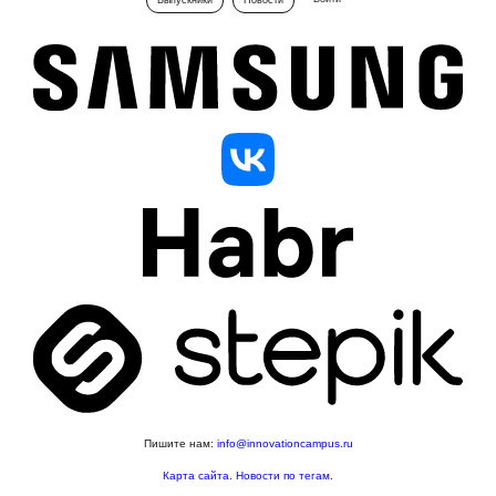
Пишите нам:
info@innovationcampus.ru
Карта сайта
.
Новости по тегам
.