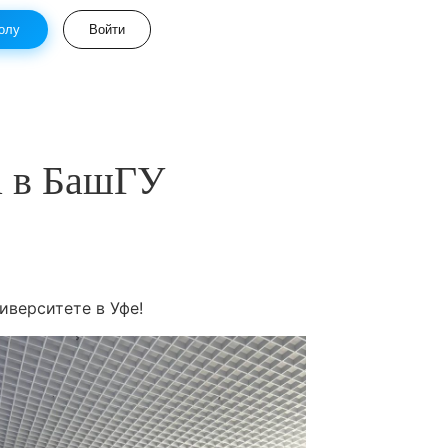
олу
Войти
а в БашГУ
иверситете в Уфе!