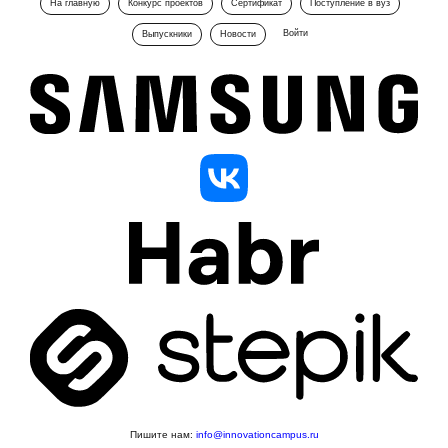
На главную
Конкурс проектов
Сертификат
Поступление в вуз
Войти
Выпускники
Новости
Пишите нам:
info@innovationcampus.ru