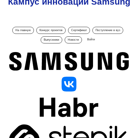
Кампус инноваций Samsung
На главную
Конкурс проектов
Сертификат
Поступление в вуз
Войти
Выпускники
Новости