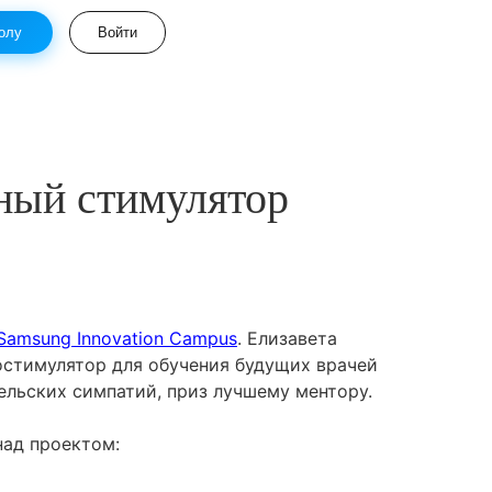
олу
Войти
рный стимулятор
Samsung Innovation Campus
. Елизавета
остимулятор для обучения будущих врачей
ельских симпатий, приз лучшему ментору.
над проектом: