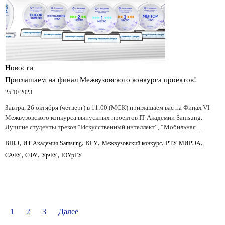
Новости
Приглашаем на финал Межвузовского конкурса проектов!
25.10.2023
Завтра, 26 октября (четверг) в 11:00 (МСК) приглашаем вас на Финал VI
Межвузовского конкурса выпускных проектов IT Академии Samsung.
Лучшие студенты треков “Искусственный интеллект”, “Мобильная…
,
,
,
,
,
ВШЭ
ИТ Академия Samsung
КГУ
Межвузовский конкурс
РТУ МИРЭА
,
,
,
САФУ
СФУ
УрФУ
ЮУрГУ
1
2
3
Далее