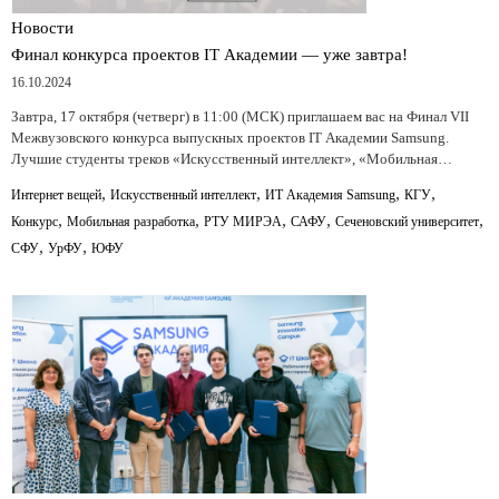
Новости
Финал конкурса проектов IT Академии — уже завтра!
16.10.2024
Завтра, 17 октября (четверг) в 11:00 (МСК) приглашаем вас на Финал VII
Межвузовского конкурса выпускных проектов IT Академии Samsung.
Лучшие студенты треков «Искусственный интеллект», «Мобильная…
,
,
,
,
Интернет вещей
Искусственный интеллект
ИТ Академия Samsung
КГУ
,
,
,
,
,
Конкурс
Мобильная разработка
РТУ МИРЭА
САФУ
Сеченовский университет
,
,
СФУ
УрФУ
ЮФУ