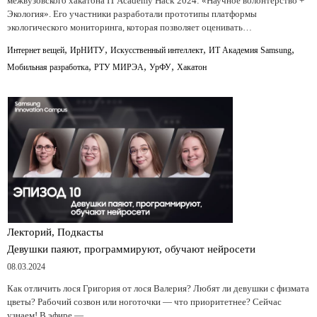
межвузовского хакатона IT Academy Hack 2024: «Научное волонтерство +
Экология». Его участники разработали прототипы платформы
экологического мониторинга, которая позволяет оценивать…
,
,
,
,
Интернет вещей
ИрНИТУ
Искусственный интеллект
ИТ Академия Samsung
,
,
,
Мобильная разработка
РТУ МИРЭА
УрФУ
Хакатон
Лекторий, Подкасты
Девушки паяют, программируют, обучают нейросети
08.03.2024
Как отличить лося Григория от лося Валерия? Любят ли девушки с физмата
цветы? Рабочий созвон или ноготочки — что приоритетнее? Сейчас
узнаем! В эфире —…