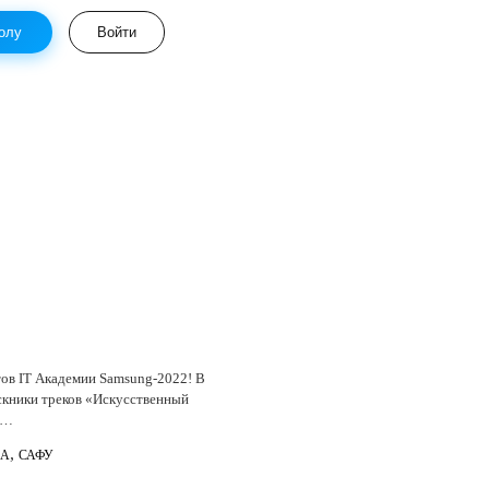
олу
Войти
ов IT Академии Samsung-2022! В
ускники треков «Искусственный
.…
,
ЭА
САФУ