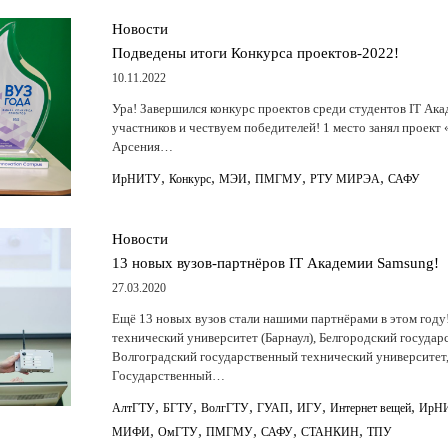
Новости
Подведены итоги Конкурса проектов-2022!
10.11.2022
Ура! Завершился конкурс проектов среди студентов IT Ак
участников и чествуем победителей! 1 место занял проект
Арсения…
,
,
,
,
,
ИрНИТУ
Конкурс
МЭИ
ПМГМУ
РТУ МИРЭА
САФУ
Новости
13 новых вузов-партнёров IT Академии Samsung!
27.03.2020
Ещё 13 новых вузов стали нашими партнёрами в этом году
технический университет (Барнаул), Белгородский государ
Волгоградский государственный технический университет
Государственный…
,
,
,
,
,
,
АлтГТУ
БГТУ
ВолгГТУ
ГУАП
ИГУ
Интернет вещей
ИрН
,
,
,
,
,
МИФИ
ОмГТУ
ПМГМУ
САФУ
СТАНКИН
ТПУ