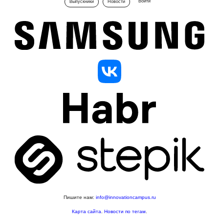
Войти
Выпускники
Новости
Пишите нам:
info@innovationcampus.ru
Карта сайта
.
Новости по тегам
.