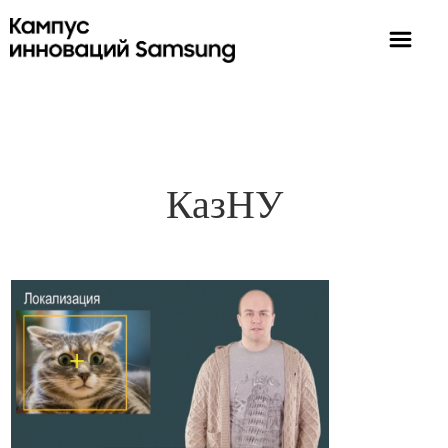
КазНУ