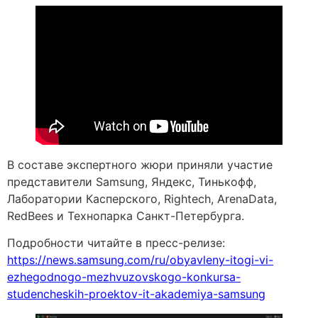
В составе экспертного жюри приняли участие
представители Samsung, Яндекс, Тинькофф,
Лаборатории Касперского, Rightech, ArenaData,
RedBees и Технопарка Санкт-Петербурга.
Подробности читайте в пресс-релизе:
https://news.samsung.com/ru/obyavleny-itogi-vi-
ezhegodnogo-mezhvuzovskogo-konkursa-
studencheskih-proektov-it-akademiya-samsung