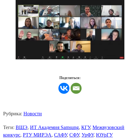
Поделиться:
Рубрика:
Новости
Теги:
ВШЭ
,
ИТ Академия Samsung
,
КГУ
,
Межвузовский
конкурс
,
РТУ МИРЭА
,
САФУ
,
СФУ
,
УрФУ
,
ЮУрГУ