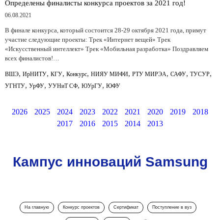
Определены финалисты конкурса проектов за 2021 год!
06.08.2021
В финале конкурса, который состоится 28-29 октября 2021 года, примут
участие следующие проекты: Трек «Интернет вещей» Трек
«Искусственный интеллект» Трек «Мобильная разработка» Поздравляем
всех финалистов!…
,
,
,
,
,
,
,
,
ВШЭ
ИрНИТУ
КГУ
Конкурс
НИЯУ МИФИ
РТУ МИРЭА
САФУ
ТУСУР
,
,
,
,
УГНТУ
УрФУ
УУНиТ СФ
ЮУрГУ
ЮФУ
2026
2025
2024
2023
2022
2021
2020
2019
2018
2017
2016
2015
2014
2013
Кампус инноваций Samsung
На главную
Конкурс проектов
Сертификат
Поступление в вуз