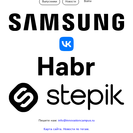
Войти
Выпускники
Новости
Пишите нам:
info@innovationcampus.ru
Карта сайта
.
Новости по тегам
.