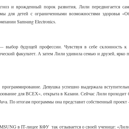
ноз и врожденный порок развития, Лили передвигается само
аммы для детей с ограниченными возможностями здоровья «
пании Samsung Electronics.
 выбор будущей профессии. Чувствуя в себе склонность к е
еский факультет. А затем Лили удивила семью и друзей, ярко п
ь программирование. Девушка успешно выдержала вступитель
вание для ВСЕХ», открыта в Казани. Сейчас Лили проходит бес
Java. По итогам программы она представит собственный проект 
UNG в IT-лицее КФУ так отзывается о своей ученице: «Лили 