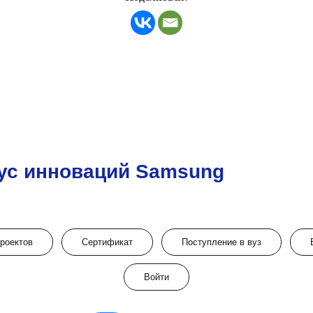
ус инноваций Samsung
проектов
Сертификат
Поступление в вуз
Войти