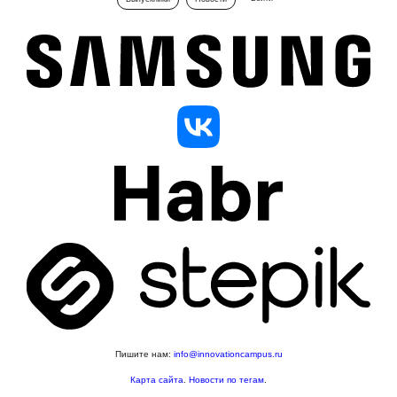
Пишите нам:
info@innovationcampus.ru
Карта сайта
.
Новости по тегам
.