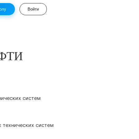
олу
Войти
МФТИ
нических систем
х технических систем