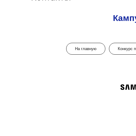
Камп
На главную
Конкурс 