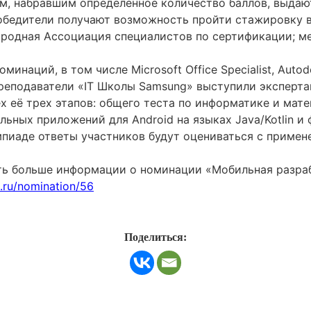
ам, набравшим определенное количество баллов, выдаю
бедители получают возможность пройти стажировку в
родная Ассоциация специалистов по сертификации; м
инаций, в том числе Microsoft Office Specialist, Autodes
ие. Преподаватели «IT Школы Samsung» выступили экспе
х её трех этапов: общего теста по информатике и мате
льных приложений для Android на языках Java/Kotlin и
мпиаде ответы участников будут оцениваться с приме
ть больше информации о номинации «Мобильная разра
a.ru/nomination/56
Поделиться: