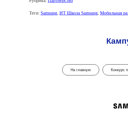
Рубрика:
Партнерство
Теги:
Samsung
,
ИТ Школа Samsung
,
Мобильная ра
Камп
На главную
Конкурс 