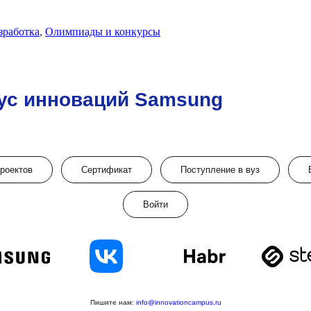
зработка
,
Олимпиады и конкурсы
ус инноваций Samsung
проектов
Сертификат
Поступление в вуз
Войти
Пишите нам:
info@innovationcampus.ru