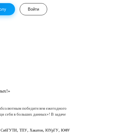
олу
Войти
ных!»
л абсолютным победителем ежегодного
и себя в больших данных»! В задаче
,
,
,
,
,
СибГУТИ
ТПУ
Хакатон
ЮУрГУ
ЮФУ