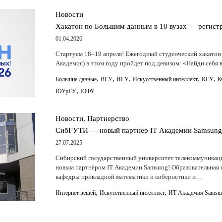
Новости
Хакатон по Большим данным в 10 вузах — регист
01.04.2026
Стартуем 18–19 апреля! Ежегодный студенческий хакатон
Академия) в этом году пройдет под девизом: «Найди себ
,
,
,
,
,
Большие данные
ВГУ
ИГУ
Искусственный интеллект
КГУ
К
,
ЮУрГУ
ЮФУ
Новости, Партнерство
СибГУТИ — новый партнер IT Академии Samsung
27.07.2025
Сибирский государственный университет телекоммуникац
новым партнёром IT Академии Samsung! Образовательная п
кафедры прикладной математики и кибернетики и…
,
,
Интернет вещей
Искусственный интеллект
ИТ Академия Samsu