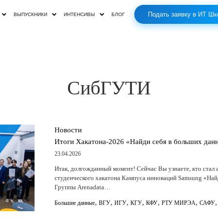
Подать заявку в ИТ Шк
ВЫПУСКНИКИ
ИНТЕНСИВЫ
БЛОГ
СибГУТИ
Новости
Итоги Хакатона-2026 «Найди себя в больших дан
23.04.2026
Итак, долгожданный момент! Сейчас Вы узнаете, кто ста
студенческого хакатона Кампуса инноваций Samsung «Найд
Группы Arenadata…
,
,
,
,
,
,
Большие данные
ВГУ
ИГУ
КГУ
КФУ
РТУ МИРЭА
САФУ