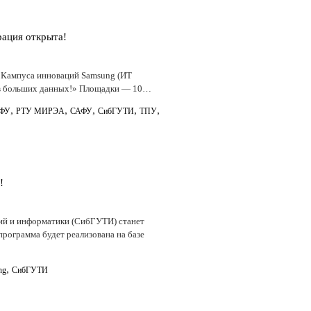
рация открыта!
 Кампуса инноваций Samsung (ИТ
я в больших данных!» Площадки — 10…
,
,
,
,
,
ФУ
РТУ МИРЭА
САФУ
СибГУТИ
ТПУ
!
ий и информатики (СибГУТИ) станет
рограмма будет реализована на базе
,
ng
СибГУТИ