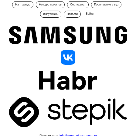
На главную
Конкурс проектов
Сертификат
Поступление в вуз
Войти
Выпускники
Новости
Пишите нам:
info@innovationcampus.ru