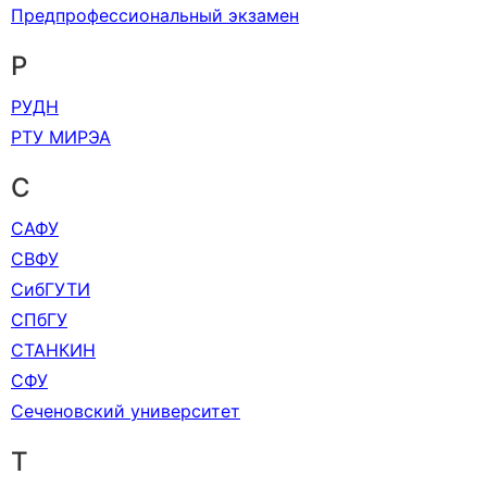
Предпрофессиональный экзамен
Р
РУДН
РТУ МИРЭА
С
САФУ
СВФУ
СибГУТИ
СПбГУ
СТАНКИН
СФУ
Сеченовский университет
Т