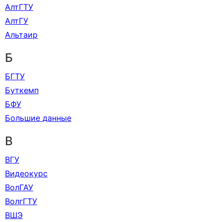
АлтГТУ
АлтГУ
Альтаир
Б
БГТУ
Буткемп
БФУ
Большие данные
В
ВГУ
Видеокурс
ВолГАУ
ВолгГТУ
ВШЭ