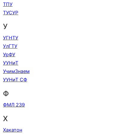
ТПУ
ТУСУР
У
УГНТУ
УлГТУ
УрФУ
УУНиТ
УчимЗнаем
УУНиТ СФ
Ф
ФМЛ 239
Х
Хакатон