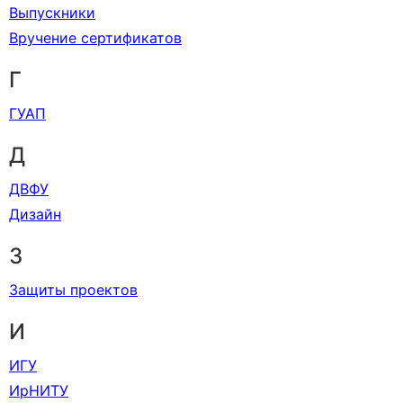
Выпускники
Вручение сертификатов
Г
ГУАП
Д
ДВФУ
Дизайн
З
Защиты проектов
И
ИГУ
ИрНИТУ