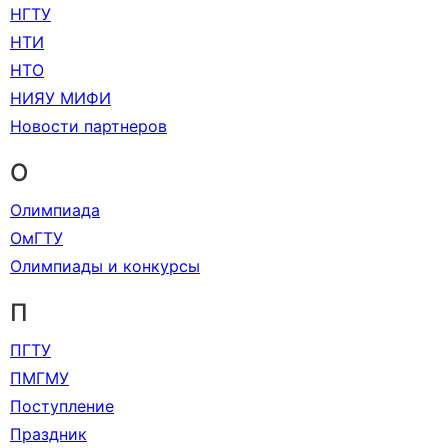
НГТУ
НТИ
НТО
НИЯУ МИФИ
Новости партнеров
О
Олимпиада
ОмГТУ
Олимпиады и конкурсы
П
ПГТУ
ПМГМУ
Поступление
Праздник