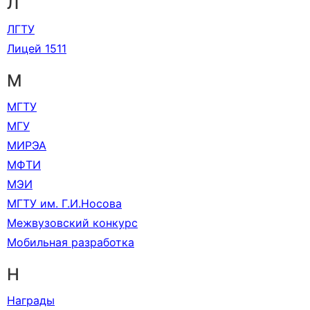
Л
ЛГТУ
Лицей 1511
М
МГТУ
МГУ
МИРЭА
МФТИ
МЭИ
МГТУ им. Г.И.Носова
Межвузовский конкурс
Мобильная разработка
Н
Награды