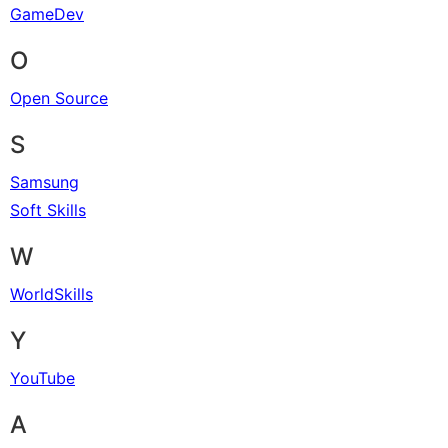
GameDev
O
Open Source
S
Samsung
Soft Skills
W
WorldSkills
Y
YouTube
А