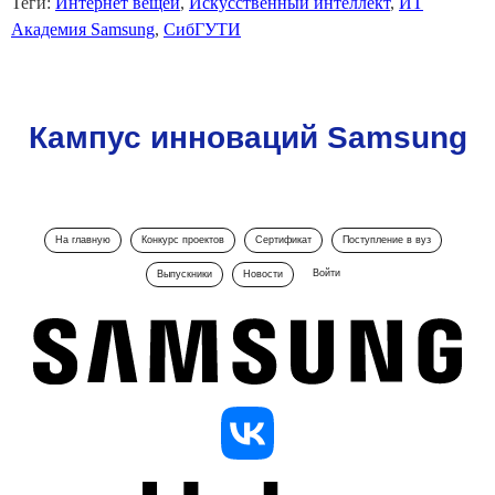
Теги:
Интернет вещей
,
Искусственный интеллект
,
ИТ
Академия Samsung
,
СибГУТИ
Кампус инноваций Samsung
На главную
Конкурс проектов
Сертификат
Поступление в вуз
Войти
Выпускники
Новости