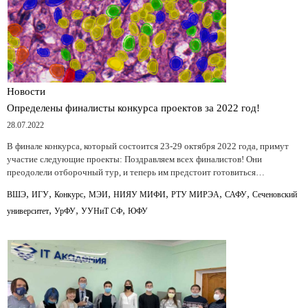
Новости
Определены финалисты конкурса проектов за 2022 год!
28.07.2022
В финале конкурса, который состоится 23-29 октября 2022 года, примут
участие следующие проекты: Поздравляем всех финалистов! Они
преодолели отборочный тур, и теперь им предстоит готовиться…
,
,
,
,
,
,
,
ВШЭ
ИГУ
Конкурс
МЭИ
НИЯУ МИФИ
РТУ МИРЭА
САФУ
Сеченовский
,
,
,
университет
УрФУ
УУНиТ СФ
ЮФУ