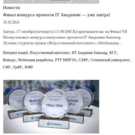
Новости
Финал конкурса проектов IT Академии — уже завтра!
16.10.2024
Завтра, 17 октября (четверг) в 11:00 (МСК) приглашаем вас на Финал VII
Межвузовского конкурса выпускных проектов IT Академии Samsung.
Лучшие студенты треков «Искусственный интеллект», «Мобильная…
,
,
,
,
Интернет вещей
Искусственный интеллект
ИТ Академия Samsung
КГУ
,
,
,
,
,
Конкурс
Мобильная разработка
РТУ МИРЭА
САФУ
Сеченовский университет
,
,
СФУ
УрФУ
ЮФУ